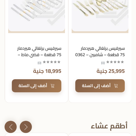
سيرفيس برتغالي هيردمار
سيرفيس برتغالي هيردمار
75 قطعة – شامبين – 0362
75 قطعة – فضي ماط –
047
)
0
(
)
0
(
25,995 جنية
18,995 جنية
أضف إلى السلة
أضف إلى السلة
أطقم عشاء