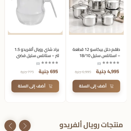
طقم حلل بيكاسو 12 قطعة
براد شاي رويال ألفريدو 1.5
– استانلس ستيل 18/10
لتر – ستانلس ستيل فضي
)
0
(
)
0
(
4,995 جنية
695 جنية
6,995 جنية
775 جنية
أضف إلى السلة
أضف إلى السلة
منتجات رويال ألفريدو