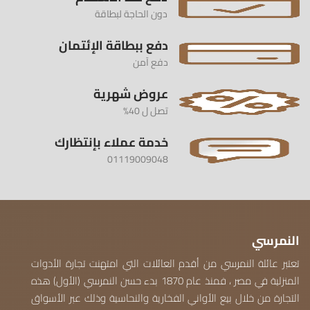
دون الحاجة لبطاقة
دفع ببطاقة الإئتمان
دفع آمن
عروض شهرية
تصل ل 40%
خدمة عملاء بإنتظارك
01119009048
النمرسي
تعتبر عائلة النمرسي من أقدم العائلات التي امتهنت تجارة الأدوات
المنزلية في مصر ، فمنذ عام 1870 بدء حسن النمرسي (الأول) هذه
التجارة من خلال بيع الأواني الفخارية والنحاسية وذلك عبر الأسواق