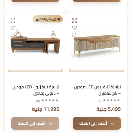
إنتهى من المخزن
ترابيزة تليفزيون LCD مودرن
ترابيزة تليفزيون LCD مودرن
– تاج شامبين
– نابولي رمادي
)
0
(
)
0
(
5,495 جنية
11,995 جنية
أضف إلى السلة
أضف إلى السلة