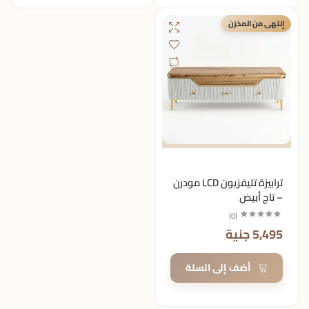
إنتهى من المخزن
ترابيزة تليفزيون LCD مودرن
– تاج أبيض
)
0
(
5,495 جنية
أضف إلى السلة