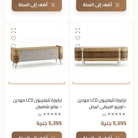
أضف إلى السلة
أضف إلى السلة
ترابيزة تليفزيون LCD مودرن
ترابيزة تليفزيون LCD مودرن
–اوريو افريقي ابيض
– بيانو شامبين
)
0
(
)
0
(
5,395 جنية
5,395 جنية