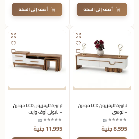
أضف إلى السلة
أضف إلى السلة
ترابيزة تليفزيون LCD مودرن
ترابيزة تليفزيون LCD مودرن
– لوسي
– نابولي أوف وايت
)
0
(
)
0
(
8,595 جنية
11,995 جنية