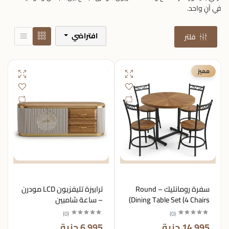
في آنٍ واحد.
افتراضي
فلتر
مميز
سفرة رومانتيك – Round
ترابيزة تليفزيون LCD مودرن
Dining Table Set (4 Chairs)
– ساعة شامبين
)
0
(
)
0
(
14,995 جنية
6,995 جنية