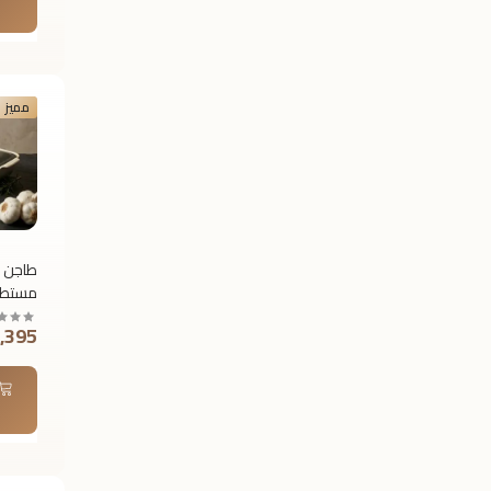
مميز
طاجن ف
مستطيل
ألفريد
1,395 جن
سم