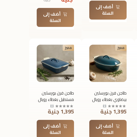
T153
أضف إلى
السلة
أضف إلى
السلة
مميز
مميز
طاجن فرن بورسلين
طاجن فرن بورسلين
بيضاوي بغطاء رويال
مستطيل بغطاء رويال
ألفريدو – مقاس 40
ألفريدو – مقاس
)
0
(
)
0
(
1,395 جنية
1,395 جنية
× 10.8 × 26.2 سم
38.5 × 10.5 × 24.5
سم
أضف إلى
أضف إلى
السلة
السلة