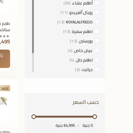
أطقم عشاء
(30)
بيرج هوف
(12)
رويال ألفريدو
(17)
قنديل مصر
(1)
(13)
ROYALALFREDO
طقم س
Crystal Bohemia | كريستال
ستانل
بوهيميا
(1)
اطقم سفرة
(13)
رويال 
ماستر شيف MASTER CHEF
(8)
2,495 جن
بورسلين
(13)
2 قط
فردي –
(11)
ALMA COOKWARE
عرض خاص
(4)
4+158
(20)
Avsar Enamel Cookware
اطقم حلل
(4)
ميتالتكس
(1)
جرانيت
(3)
كوركماز KORKMAZ
(36)
غير لاصق
(3)
بايركس
(16)
جديد
كريستال بوهيمي
(1)
(5)
Invicta
حسب السعر
0 جنية
-
64,995 جنية
سرفيس