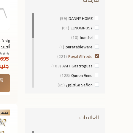
(99)
DANNY HOME
(61)
ELNOMROSY
(10)
homfel
براد ش
(1)
puretableware
ستانل
(221)
Royal Alfredo
695
جنية
(103)
AMT Gastroguss
(128)
Queen Anne
Saflon سافلون
(85)
(11)
Noritake
(115)
Courtyard Design
جديد
لوك اند لوك Lock and Lock
العلامات
(27)
(26)
HERDMAR