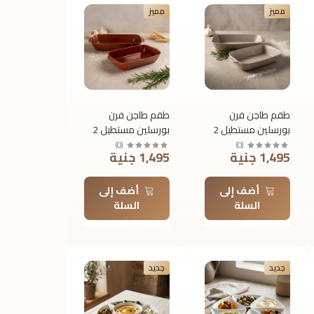
مميز
مميز
طقم طاجن فرن
طقم طاجن فرن
بورسلين مستطيل 2
بورسلين مستطيل 2
قطعة بيد رويال
قطعة بيد رويال
)
0
(
)
0
(
1,495 جنية
1,495 جنية
ألفريدو – 45 × 26.9
ألفريدو – 45 × 26.9
× 9.5 سم
× 9.5 سم
أضف إلى
أضف إلى
السلة
السلة
جديد
جديد