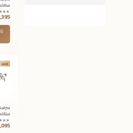
ستانل
رويال 
1,395 جن
مقبض 
مقاس ك
T175
جديد
سرفيس
ستانل
رويال 
1,095 جن
مقبض 
مقاس 