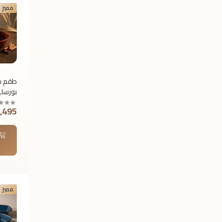
مميز
طقم ط
بورسلي
1,495 جن
× 10.8 سم
مميز