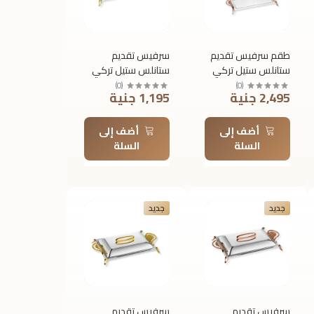
طقم سرفيس تقديم
سرفيس تقديم
ستانلس ستيل تركي
ستانلس ستيل تركي
رويال ألفريدو سادة –
رويال ألفريدو سادة –
)
0
(
)
0
(
2,495 جنية
1,195 جنية
2 قطعة – مقبض
مقبض مزدوج –
مزدوج – روز جولد |
مقاس صغير – ذهبي
| T176
T173+174
أضف إلى
أضف إلى
السلة
السلة
جديد
جديد
سرفيس تقديم
سرفيس تقديم