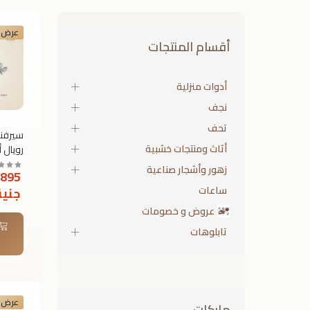
عرض 
أقسام المنتجات
أدوات منزلية
نجف
تحف
سيرفن
أثاث ومنتجات خشبية
رويال أ
مستطي
زهور وأشجار صناعية
,895
سيلفر
ساعات
جنية
عروض و خصومات
تابلوهات
عرض 
ماركات