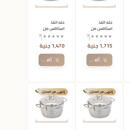
حله الفا
حله الفا
استانلس من
استانلس من
كركوماز
كركوماز
0
(
0
(
)
)
مقاس20
مقاس18
1,715 جنية
1,470 جنية
السلة
أضف إلى السلة
أضف إلى السلة
إنتهى من المخزن
إنتهى من المخزن