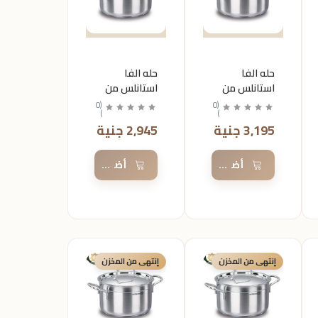
حله الفا
حله الفا
استانلس من
استانلس من
كركوماز
كركوماز
0
(
0
(
)
)
مقاس 30
مقاس28
3,195 جنية
2,945 جنية
السلة
أضف إلى السلة
أضف إلى السلة
إنتهى من المخزن
إنتهى من المخزن