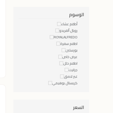
الوسوم
أطقم عشاء
رويال ألفريدو
ROYALALFREDO
اطقم سفرة
بورسلين
عرض خاص
اطقم حلل
جرانيت
غير لاصق
كريستال بوهيمي
السعر