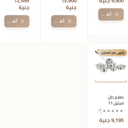
9,900 جنية
13,900
12,495
جنية
جنية
أضف إلى السلة
أضف إلى السلة
أضف إلى 
إنتهى من المخزن
طقم حلل
استيل 11
قطعه من
0
(
)
كركوماز
9,195 جنية