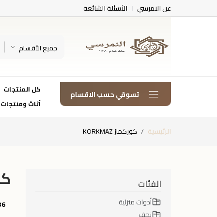
عن النمرسي
الأسئلة الشائعة
جميع الأقسام
كل المنتجات
تسوقي حسب الاقسام
أثاث ومنتجات
الرئيسية
كوركماز KORKMAZ
كور
الفئات
أدوات منزلية
36
نجف