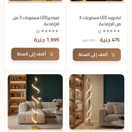
اباجوره LED مستويات 3
لمباديرLED مستويات 3 من
من الاإضاءة
الاإضاءة
)
0
(
)
0
(
1,995 جنية
475 جنية
575 جنية
أضف إلى السلة
أضف إلى السلة