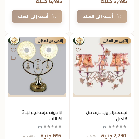
5,495 جنية
6,495 جنية
أضف إلى السلة
أضف إلى السلة
إنتهى من المخزن
إنتهى من المخزن
نجف5ذراع ورد خزف من
اباجوره غرفه نوم ليد3
قنديل
اضائات
)
0
(
)
0
(
2,230 جنية
695 جنية
2,625 جنية
995 جنية