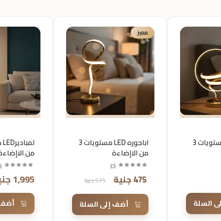
مميز
اباجوره LED مستويات 3
اباجوره LED مستويات 3
من الاإضاءة
من الاإضاءة
0
(
)
0
(
1,995 جنية
475 جنية
575 جنية
ى السلة
أضف 
أضف إلى السلة