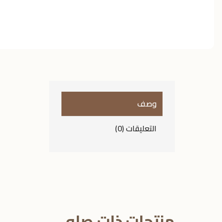
وصف
التعليقات (0)
منتجات ذات صله