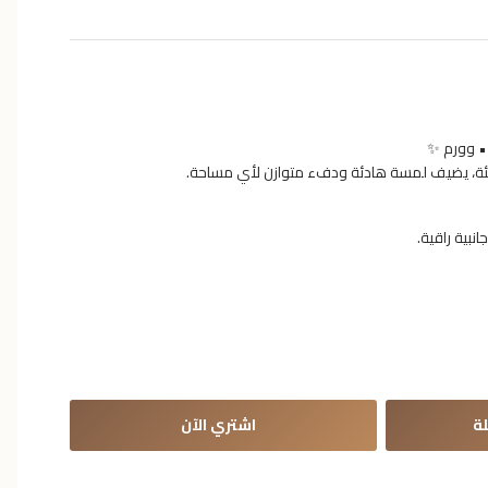
ئة، يضيف لمسة هادئة ودفء متوازن لأي مساحة.
نبية راقية.
ة
اشتري الآن