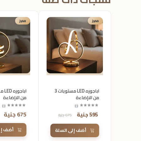
مميز
مميز
اباجوره LED مستويات 3
من الاإضاءة
من الاإضاءة
)
0
(
)
0
(
675 جنية
595 جنية
675 جنية
أضف إل
أضف إلى السلة