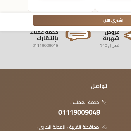
اشتري الآن
عروض
خدمة عملاء
شهرية
بإنتظارك
تصل ل 40%
01119009048
تواصل
خدمة العملاء :
01119009048
محافظة الغربية ، المحلة الكبرى ،