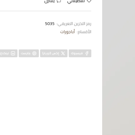
تفضيلاتي
يقارن
رمز التخزين التعريفي:
5035
الأقسام:
أباجورات
فيسبوك
إكس (تويتر)
بنترست
لينكدإن