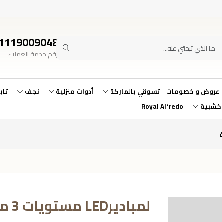
1119009048
رقم خدمة العملاء
عروض و خصومات
تسوقي بالماركة
أدوات منزلية
نجف
تاب
 خشبية
Royal Alfredo
لمباديرLED مستويات 3 من الاإضاءة