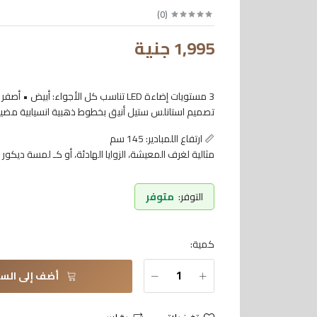
)
0
(
1,995 جنية
3 مستويات إضاءة LED تناسب كل الأجواء: أبيض • أصفر • وورم ✨
تصميم استانلس ستيل أنيق بخطوط ذهبية انسيابية مضي
📏 ارتفاع اللمبادير: 145 سم
مثالية لغرف المعيشة، الزوايا الهادئة، أو كـ لمسة ديكور جا
التوفر:
متوفر
كمية:
أضف إلى السل