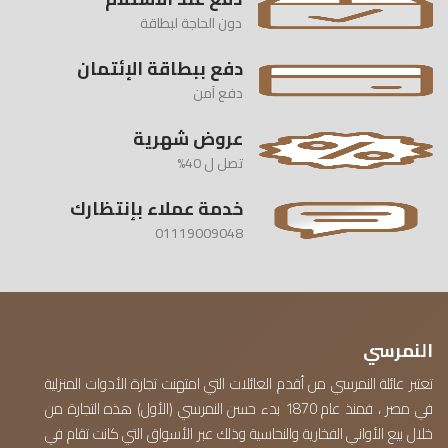
دون الحاجة لبطاقة
دفع ببطاقة الإئتمان
دفع آمن
عروض شهرية
تصل ل 40%
خدمة عملاء بإنتظارك
01119009048
النمرسي
تعتبر عائلة النمرسي من أقدم العائلات التي امتهنت تجارة الأدوات المنزلية
في مصر ، فمنذ عام 1870 بدء حسن النمرسي (الأول) هذه التجارة من
خلال بيع الأواني الفخارية والنحاسية وذلك عبر الأسواق التي كانت تقام في