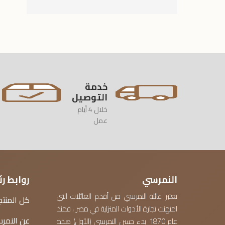
خدمة
التوصيل
خلال 4 أيام
عمل
النمرسي
روابط ر
تعتبر عائلة النمرسي من أقدم العائلات التي
كل المنتج
امتهنت تجارة الأدوات المنزلية في مصر ، فمنذ
عن النمر
عام 1870 بدء حسن النمرسي (الأول) هذه