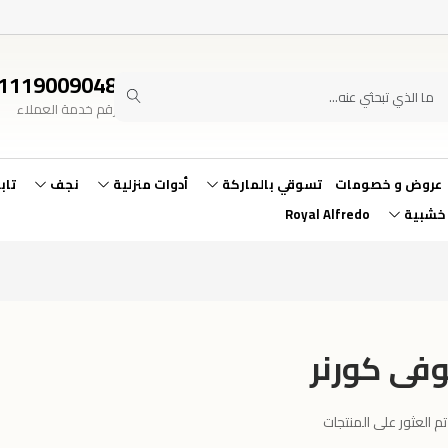
1119009048
رقم خدمة العملاء
عروض و خصومات
تسوقي بالماركة
أدوات منزلية
نجف
تاب
 خشبية
Royal Alfredo
فى كورنر
تم العثور على المنتجات