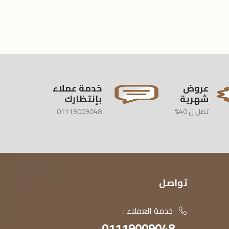
عروض
خدمة عملاء
شهرية
بإنتظارك
تصل ل 40%
01119009048
تواصل
خدمة العملاء :
01119009048