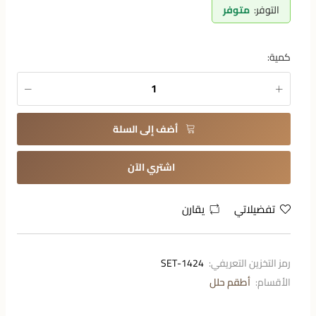
التوفر:
متوفر
كمية:
أضف إلى السلة
اشتري الآن
تفضيلاتي
يقارن
رمز التخزين التعريفي:
1424-SET
الأقسام:
أطقم حلل