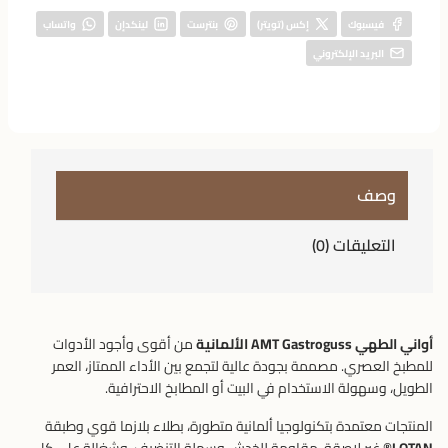
فيسبوك
إكس (تويتر)
بنترست
لينكدإن
واتساب
البريد الإلكتروني
وصف
التعليقات (0)
أواني الطهي AMT Gastroguss الألمانية
من أقوى وأجود الأدوات
للمطبخ العصري. مصممة بجودة عالية لتجمع بين الأداء الممتاز، العمر
الطويل، وسهولة الاستخدام في البيت أو المطابخ الاحترافية.
المنتجات معتمدة بتكنولوجيا ألمانية متطورة، بطلاء بلازما قوي وطبقة