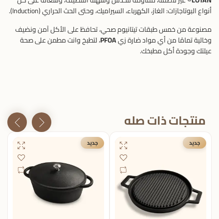
LOTAN®
غير لاصقة، مقاومة للخدش وسهلة التنضيف، وشغالة على كل
أنواع البوتاجازات: الغاز، الكهرباء، السيراميك، وحتى الحث الحراري (Induction).
مصنوعة من خمس طبقات تيتانيوم صحي، تحافظ على الأكل آمن ونضيف
وخالية تمامًا من أي مواد ضارة زي
PFOA
، لتطبخ وانت مطمن على صحة
عيلتك وجودة أكل مطبخك.
منتجات ذات صله
جديد
جديد