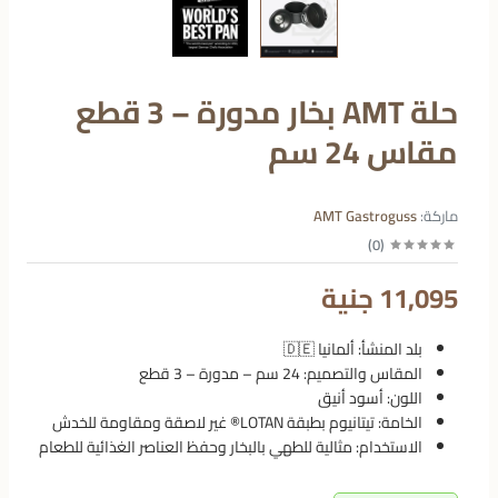
حلة AMT بخار مدورة – 3 قطع
مقاس 24 سم
ماركة:
AMT Gastroguss
)
0
(
11,095 جنية
بلد المنشأ: ألمانيا 🇩🇪
المقاس والتصميم: 24 سم – مدورة – 3 قطع
اللون: أسود أنيق
الخامة: تيتانيوم بطبقة LOTAN® غير لاصقة ومقاومة للخدش
الاستخدام: مثالية للطهي بالبخار وحفظ العناصر الغذائية للطعام