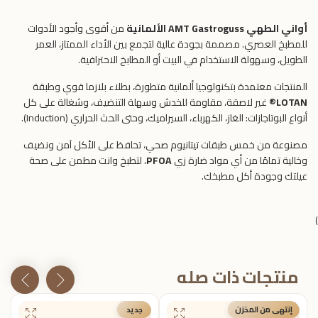
أواني الطهي AMT Gastroguss الألمانية
من أقوى وأجود الأدوات
للمطبخ العصري. مصممة بجودة عالية لتجمع بين الأداء الممتاز، العمر
الطويل، وسهولة الاستخدام في البيت أو المطابخ الاحترافية.
المنتجات معتمدة بتكنولوجيا ألمانية متطورة، بطلاء بلازما قوي وطبقة
LOTAN®
غير لاصقة، مقاومة للخدش وسهلة التنضيف، وشغالة على كل
أنواع البوتاجازات: الغاز، الكهرباء، السيراميك، وحتى الحث الحراري (Induction).
مصنوعة من خمس طبقات تيتانيوم صحي، تحافظ على الأكل آمن ونضيف
وخالية تمامًا من أي مواد ضارة زي
PFOA
، لتطبخ وانت مطمن على صحة
عيلتك وجودة أكل مطبخك.
)
منتجات ذات صله
إنتهى من المخزن
جديد