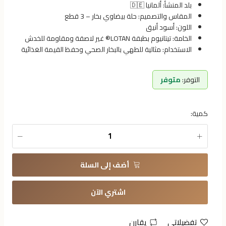
بلد المنشأ: ألمانيا 🇩🇪
المقاس والتصميم: حلة بيضاوي بخار – 3 قطع
اللون: أسود أنيق
الخامة: تيتانيوم بطبقة LOTAN® غير لاصقة ومقاومة للخدش
الاستخدام: مثالية للطهي بالبخار الصحي وحفظ القيمة الغذائية
التوفر:
متوفر
كمية:
أضف إلى السلة
اشتري الآن
تفضيلاتي
يقارن