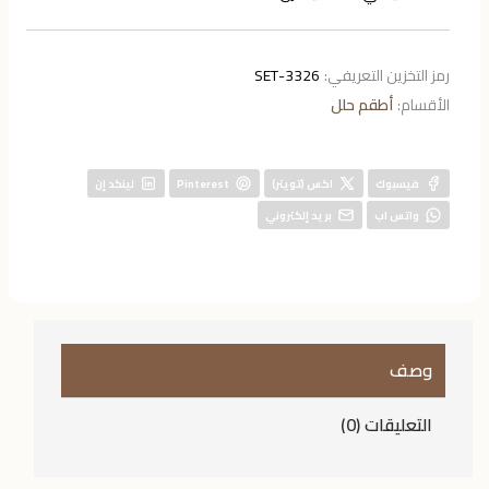
رمز التخزين التعريفي:
3326-SET
الأقسام:
أطقم حلل
فيسبوك
اكس (تويتر)
Pinterest
لينكد إن
واتس اب
بريد إلكتروني
وصف
التعليقات (0)