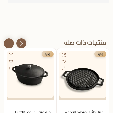
منتجات ذات صله
جديد
جديد
جريل دائري مزدوج الوجه –
حلة فرن بيضاوي (Dutch