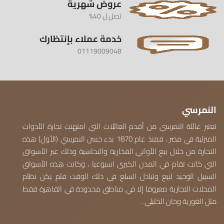
عروض شهرية
تصل ل 40%
خدمة عملاء بإنتظارك
01119009048
النمرسي
تعتبر عائلة النمرسي من أقدم العائلات التي امتهنت تجارة الأدوات
المنزلية في مصر ، فمنذ عام 1870 بدء حسن النمرسي (الأول) هذه
التجارة من خلال بيع الأواني الفخارية والنحاسية وذلك عبر الأسواق
التي كانت تقام في المدن الكبرى اسبوعيا ، وكانت هذه الأسواق
السبيل الوحيد لبيع وتبادل السلع في ذلك الوقت فلم يكن نظام
المحلات التجارية معروفا إلا في مناطق محدودة في القاهرة فقط
مثل الغورية وخان الخليلي .