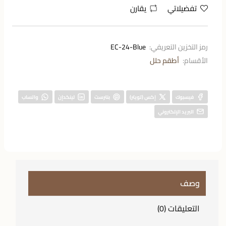
تفضيلاتي
يقارن
رمز التخزين التعريفي:
EC-24-Blue
الأقسام:
أطقم حلل
فيسبوك
إكس (تويتر)
بنترست
لينكدإن
واتساب
البريد الإلكتروني
وصف
التعليقات (0)