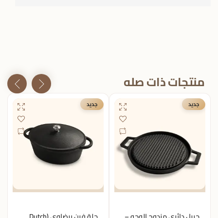
منتجات ذات صله
جديد
جديد
جريل دائري مزدوج الوجه –
حلة فرن بيضاوي (Dutch