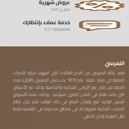
عروض شهرية
تصل ل 40%
خدمة عملاء بإنتظارك
01119009048
النمرسي
تعتبر عائلة النمرسي من أقدم العائلات التي امتهنت تجارة الأدوات
المنزلية في مصر ، فمنذ عام 1870 بدء حسن النمرسي (الأول) هذه
التجارة من خلال بيع الأواني الفخارية والنحاسية وذلك عبر الأسواق
التي كانت تقام في المدن الكبرى اسبوعيا ، وكانت هذه الأسواق
السبيل الوحيد لبيع وتبادل السلع في ذلك الوقت فلم يكن نظام
المحلات التجارية معروفا إلا في مناطق محدودة في القاهرة فقط
مثل الغورية وخان الخليلي .