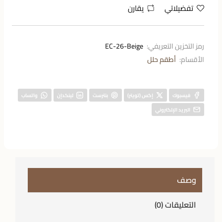
تفضيلاتي
يقارن
رمز التخزين التعريفي:
EC-26-Beige
الأقسام:
أطقم حلل
فيسبوك
إكس (تويتر)
بنترست
لينكدإن
واتساب
البريد الإلكتروني
وصف
التعليقات (0)