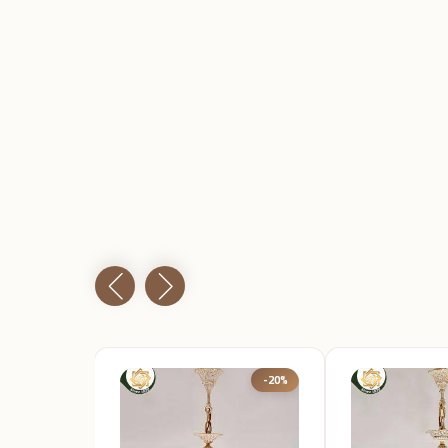
-10%
-20%