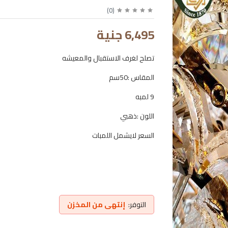
)
0
(
6,495 جنية
تصلح لغرف الاستقبال والمعيشه
المقاس :50سم
9 لمبه
اللون :ذهبي
السعر لايشمل اللمبات
التوفر:
إنتهى من المخزن