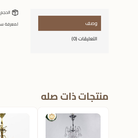
الحجم 
وصف
لمعرفة سع
التعليقات (0)
منتجات ذات صله