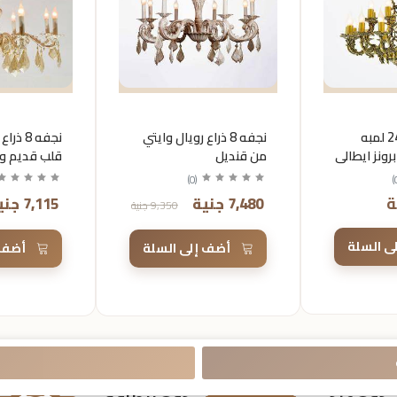
نجفه 16 ذراع 24 لمبه
نجفه 8 ذراع رويال وايتي
نجفه 8 
ونز ايطالي
من قنديل
قلب قديم و
قنديل
)
0
(
)
7,480 جنية
7,115 جنية
9,350 جنية
ى السلة
أضف إلى السلة
أضف 