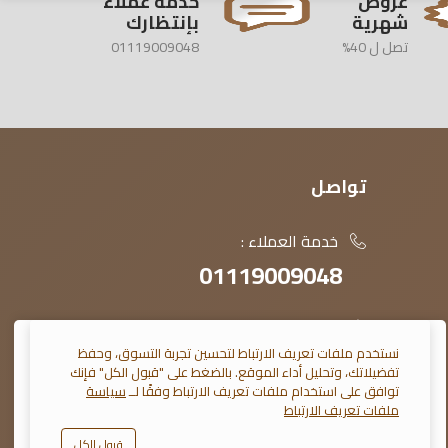
عروض
خدمة عملاء
شهرية
بإنتظارك
تصل ل 40%
01119009048
تواصل
خدمة العملاء :
01119009048
محافظة الغربية ، المحلة الكبرى ،
شارع الجيش ، عمارات الأوقاف ، معارض
نستخدم ملفات تعريف الارتباط لتحسين تجربة التسوق، وحفظ
تفضيلاتك، وتحليل أداء الموقع. بالضغط على "قبول الكل" فإنك
النمرسي
توافق على استخدام ملفات تعريف الارتباط وفقًا لــ
سياسة
ملفات تعريف الارتباط
contact@elnomrosy.com
قبول الكل