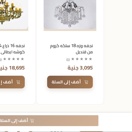
نجفه وزه 18 سلكه كروم
من قنديل
كوشه ايطالي بر
من قنديل
0
(
)
0
(
3,095 جنية
18,695 جنية
أضف إلى السلة
أضف إل
أضف إلى السلة