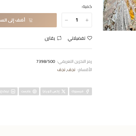
كمية:
أضف إلى السل
تفضيلاتي
يقارن
رمز التخزين التعريفي:
7398/500
الأقسام:
نجف
,
نجف
فيسبوك
إكس (تويتر)
بنترست
لينكدإن