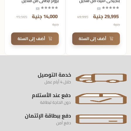
بلجيكي انتيك من قنديل
برونز ايطالي من قنديل
)
0
(
)
0
(
29,995 جنية
14,000 جنية
15,565
49,995
جنية
جنية
أضف إلى السلة
أضف إلى السلة
خدمة التوصيل
خلال 4 أيام عمل
دفع عند الأستلام
دون الحاجة لبطاقة
دفع ببطاقة الإئتمان
دفع آمن