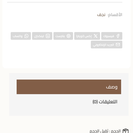
الأقسام:
نجف
فيسبوك
إكس (تويتر)
بنترست
لينكدإن
واتساب
البريد الإلكتروني
وصف
التعليقات (0)
الحجم :
ثقيل الحجم