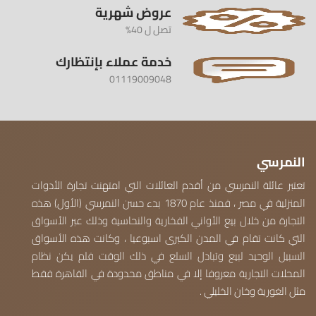
عروض شهرية
تصل ل 40%
خدمة عملاء بإنتظارك
01119009048
النمرسي
تعتبر عائلة النمرسي من أقدم العائلات التي امتهنت تجارة الأدوات
المنزلية في مصر ، فمنذ عام 1870 بدء حسن النمرسي (الأول) هذه
التجارة من خلال بيع الأواني الفخارية والنحاسية وذلك عبر الأسواق
التي كانت تقام في المدن الكبرى اسبوعيا ، وكانت هذه الأسواق
السبيل الوحيد لبيع وتبادل السلع في ذلك الوقت فلم يكن نظام
المحلات التجارية معروفا إلا في مناطق محدودة في القاهرة فقط
مثل الغورية وخان الخليلي .