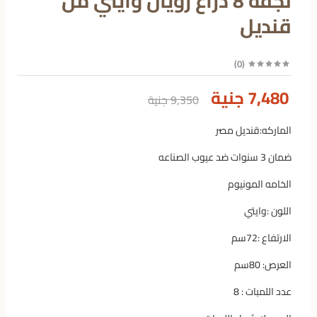
نجفه 8 ذراع رويال وايتي من
قنديل
)
0
(
7,480 جنية
9,350 جنية
الماركه:قنديل مصر
ضمان 3 سنوات ضد عيوب الصناعه
الخامه المونيوم
اللون :وايتي
الارتفاع :72سم
العرص: 80سم
عدد اللمبات : 8