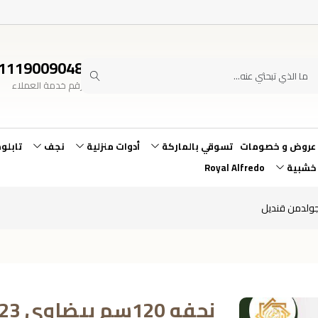
1119009048
رقم خدمة العملاء
عروض و خصومات
تسوقي بالماركة
أدوات منزلية
نجف
تابلو
 خشبية
Royal Alfredo
نجفه 120سم بيضاوي 2023سولتير جولدمن قنديل