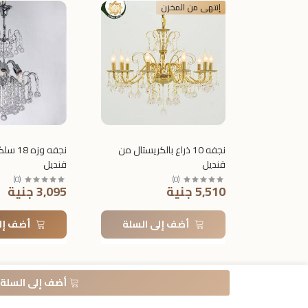
إنتهى من المخزن
نجفه 10 ذراع بالكريستال من
نجفه وز
قنديل
قنديل
)
0
(
)
0
(
5,510 جنية
3,095 جنية
أضف إلى السلة
أضف إل
أضف إلى السلة