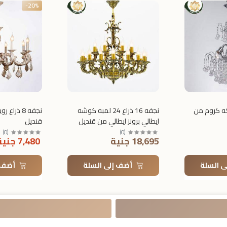
-20%
ه 18 سلكه كروم من
نجفه 16 ذراع 24 لمبه كوشه
نجفه 8 ذرا
ايطالي برونز ايطالي من قنديل
قنديل
)
0
(
)
0
(
18,695 جنية
7,480 جنية
ى السلة
أضف إلى السلة
أضف إ