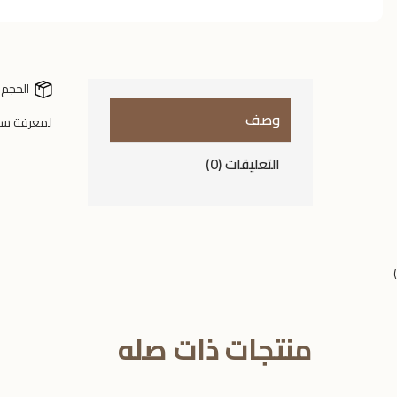
الحجم 
وصف
لمعرفة سع
التعليقات (0)
)
منتجات ذات صله