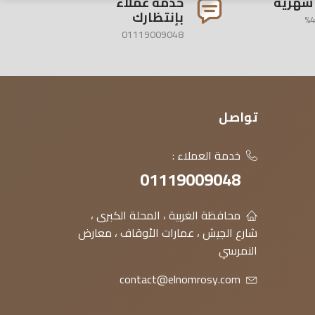
شهرية
خدمة عملاء
بإنتظارك
01119009048
تواصل
خدمة العملاء :
01119009048
محافظة الغربية ، المحلة الكبرى ،
شارع الجيش ، عمارات الأوقاف ، معارض
النمرسي
contact@elnomrosy.com