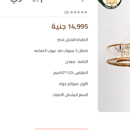
)
0
(
14,995 جنية
الماركه:قنديل مصر
ضمان 3 سنوات ضد عيوب الصناعه
الخامه : معدن
المقاس :120*50سم
اللون :سولتير جولد
السعر لايشمل اللمبات