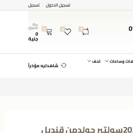
تسجيل الدخول
تسجيل
سلة
0
التسوق
0
0
0
0
جنية
هات وساعات
تحف
شاهدتيه مؤخراً