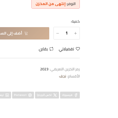
التوفر:
إنتهى من المخزن
كمية:
أضف إلى السل
تفضيلاتي
يقارن
رمز التخزين التعريفي:
2023
الأقسام:
نجف
فيسبوك
اكس (تويتر)
Pinterest
لينك