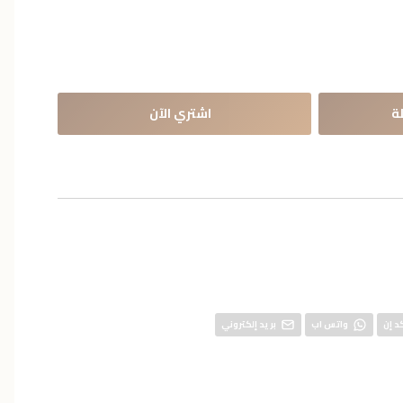
ة
اشتري الآن
د إن
واتس اب
بريد إلكتروني