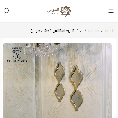
المتجر
منتجات
...
تابلوه استانلس * خشب مودرن