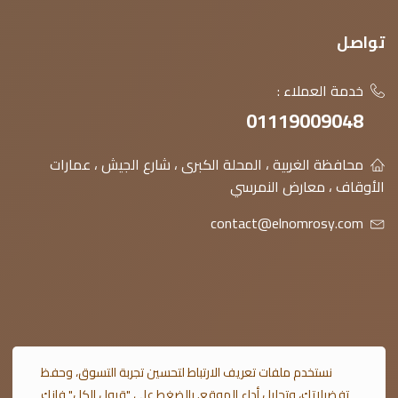
تواصل
خدمة العملاء :
01119009048
محافظة الغربية ، المحلة الكبرى ، شارع الجيش ، عمارات
الأوقاف ، معارض النمرسي
contact@elnomrosy.com
© 2026 النمرسي جميع الحقوق محفوظة
نستخدم ملفات تعريف الارتباط لتحسين تجربة التسوق، وحفظ
تفضيلاتك، وتحليل أداء الموقع. بالضغط على "قبول الكل" فإنك