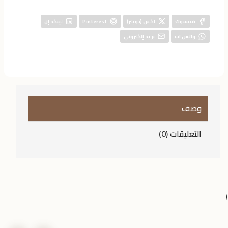
فيسبوك
اكس (تويتر)
Pinterest
لينكد إن
واتس اب
بريد إلكتروني
وصف
التعليقات (0)
)