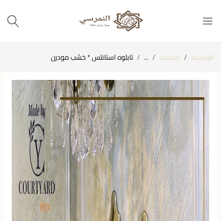
الرئيسية
منتجات
...
تابلوه استانلس * خشب مودرن