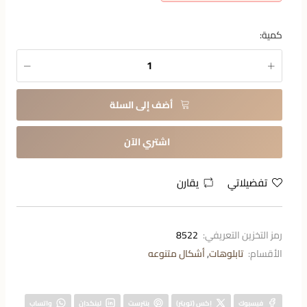
كمية:
أضف إلى السلة
اشتري الآن
تفضيلاتي
يقارن
رمز التخزين التعريفي:
8522
الأقسام:
تابلوهات
,
أشكال متنوعه
فيسبوك
إكس (تويتر)
بنترست
لينكدإن
واتساب