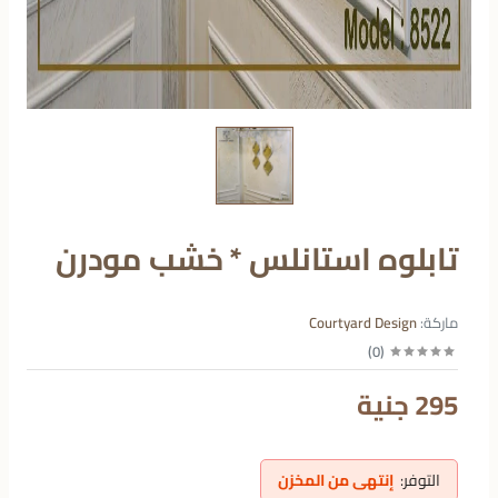
تابلوه استانلس * خشب مودرن
ماركة:
Courtyard Design
)
0
(
295 جنية
التوفر:
إنتهى من المخزن