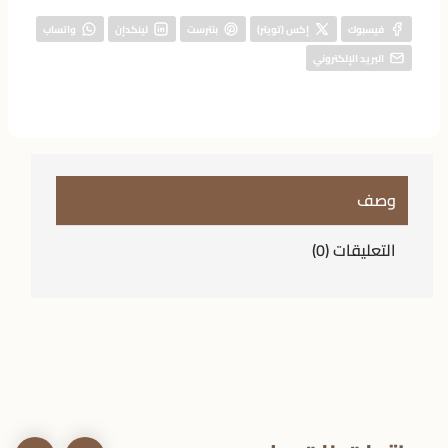
فيسبوك
إكس (تويتر)
بنترست
لينكدإن
واتساب
البريد الإلكتروني
وصف
التعليقات (0)