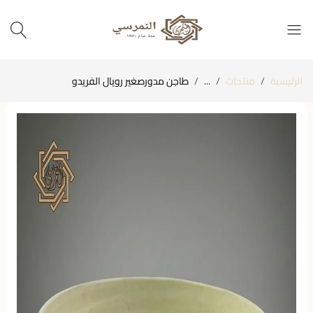
الرئيسية
منتجات
...
طاجن مدورصغير رويال الفريدو