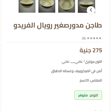
طاجن مدورصغير رويال الفريدو
)
0
(
275 جنية
اللون:برونزي* عاجي,,,,,, عاجي
أمن في الميكروييف وغساله الاطباق
المقاس: 20سم
التوفر:
متوفر