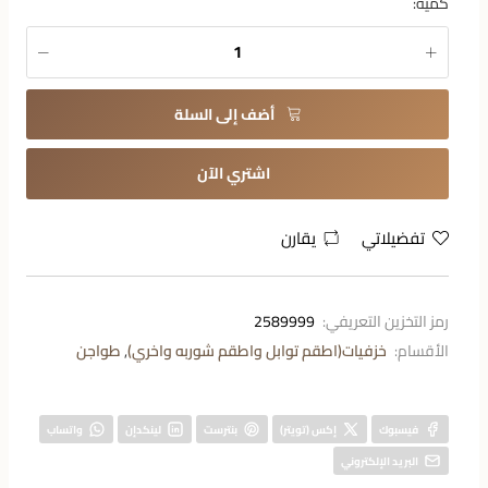
كمية:
أضف إلى السلة
اشتري الآن
تفضيلاتي
يقارن
رمز التخزين التعريفي:
2589999
الأقسام:
خزفيات(اطقم توابل واطقم شوربه واخري)
,
طواجن
فيسبوك
إكس (تويتر)
بنترست
لينكدإن
واتساب
البريد الإلكتروني