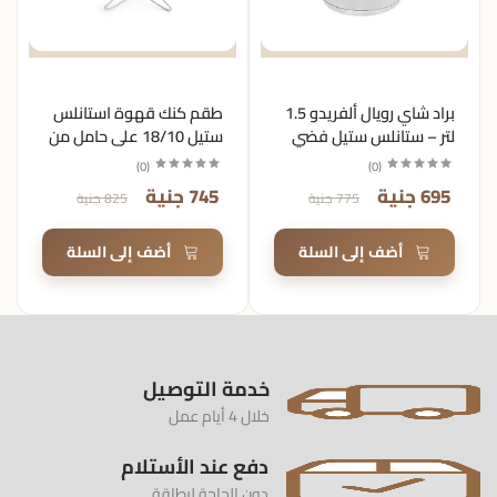
براد شاي رويال ألفريدو 1.5
طقم كنك قهوة استانلس
لتر – ستانلس ستيل فضي
ستيل 18/10 على حامل من
رويال الفريدو - 4 قطع
)
0
(
)
0
(
695 جنية
745 جنية
775 جنية
825 جنية
أضف إلى السلة
أضف إلى السلة
خدمة التوصيل
خلال 4 أيام عمل
دفع عند الأستلام
دون الحاجة لبطاقة