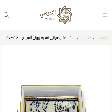
الرئيسية
منتجات
...
طقم صواني تقديم رويال ألفريدو – 2 قطعة