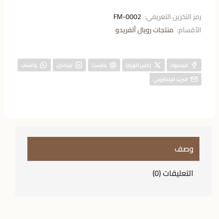
رمز التخزين التعريفي:
FM-0002
الأقسام:
منتجات رويال ألفريدو
فيسبوك
إكس (تويتر)
بنترست
لينكدإن
واتساب
البريد الإلكتروني
وصف
التعليقات (0)