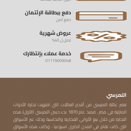
دفع ببطاقة الإئتمان
دفع آمن
عروض شهرية
تصل ل 40%
خدمة عملاء بإنتظارك
01119009048
النمرسي
تعتبر عائلة النمرسي من أقدم العائلات التي امتهنت تجارة الأدوات
المنزلية في مصر ، فمنذ عام 1870 بدء حسن النمرسي (الأول) هذه
التجارة من خلال بيع الأواني الفخارية والنحاسية وذلك عبر الأسواق
التي كانت تقام في المدن الكبرى اسبوعيا ، وكانت هذه الأسواق