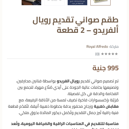
طقم صواني تقديم رويال
ألفريدو – 2 قطعة
ماركة:
Royal Alfredo
)
0
(
995 جنية
تم تصميم صواني تقديم
رويال الفريدو
بواسطة فنانين محترفين،
وتصنيعها بخامات عالية الجودة على أيدي صُنّاع مهرة، لتجمع بين
الفخامة والدقة في كل تفصيلة.
مُزيّنة بإكسسوارات فاخرة تضيف لمسة من الأناقة الرفيعة، مع
مقابض ذهبية
وزجاج محفور بدقة بخطوط ذهبية أنيقة، لتُقدّم قطعة
فنية راقية تُبرز جمال التقديم وتُكمل ديكور المائدة بذوق ملكي.
مناسبة للتقديم في المناسبات الراقية والضيافة اليومية، وتُعد