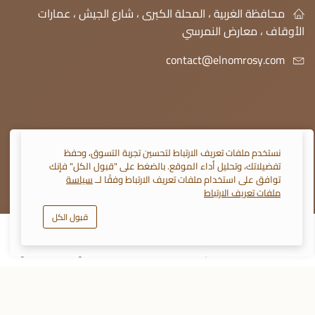
محافظة الغربية ، المحلة الكبرى ، شارع الجيش ، عمارات
الأوقاف ، معارض النمرسي
contact@elnomrosy.com
نستخدم ملفات تعريف الارتباط لتحسين تجربة التسوق، وحفظ
تفضيلاتك، وتحليل أداء الموقع. بالضغط على "قبول الكل" فإنك
© 2026 النمرسي جميع الحقوق محفوظة
توافق على استخدام ملفات تعريف الارتباط وفقًا لــ
سياسة
ملفات تعريف الارتباط
قبول الكل
0
أضف إلى السلة
اشتري الآن
المتجر
الأقسام
سلة التسوق
تفضيلاتي
حسابي
تابعنا على :