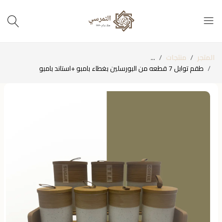
المتجر
منتجات
...
طقم توابل 7 قطعه من البورسلين بغطاء بامبو +استاند بامبو