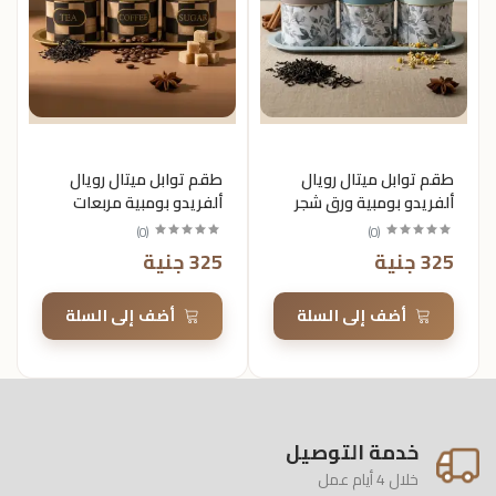
طقم توابل ميتال رويال
طقم توابل ميتال رويال
ألفريدو بومبية ورق شجر
ألفريدو بومبية مربعات
بنفسجي 450 جم
خشب أسود كتابة إنجليزي
)
0
(
)
0
(
450 جم
325 جنية
325 جنية
أضف إلى السلة
أضف إلى السلة
خدمة التوصيل
خلال 4 أيام عمل