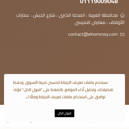
01119009048
محافظة الغربية ، المحلة الكبرى ، شارع الجيش ، عمارات
الأوقاف ، معارض النمرسي
contact@elnomrosy.com
© 2026 النمرسي جميع الحقوق محفوظة
نستخدم ملفات تعريف الارتباط لتحسين تجربة التسوق، وحفظ
تفضيلاتك، وتحليل أداء الموقع. بالضغط على "قبول الكل" فإنك
توافق على استخدام ملفات تعريف الارتباط وفقًا لــ
سياسة
ملفات تعريف الارتباط
0
قبول الكل
أضف إلى السلة
اشتري الآن
تابعنا على :
المتجر
الأقسام
سلة التسوق
تفضيلاتي
حسابي