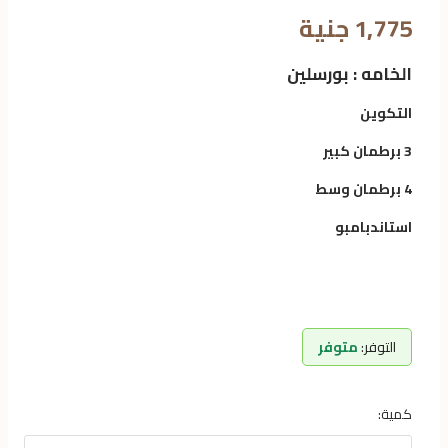
1,775 جنية
الخامه : بورسلين
التكوين
3 برطمان كبير
4 برطمان وسط
استاندبامبو
التوفر:
متوفر
كمية: