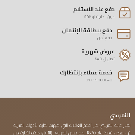
دفع عند الأستلام
دون الحاجة لبطاقة
دفع ببطاقة الإئتمان
دفع آمن
عروض شهرية
تصل ل 40%
خدمة عملاء بإنتظارك
01119009048
النمرسي
تعتبر عائلة النمرسي من أقدم العائلات التي امتهنت تجارة الأدوات المنزلية
في مصر ، فمنذ عام 1870 بدء حسن النمرسي (الأول) هذه التجارة من