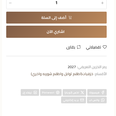
أضف إلى السلة
اشتري الآن
تفضيلاتي
يقارن
رمز التخزين التعريفي:
2027
الأقسام:
خزفيات(اطقم توابل واطقم شوربه واخري)
فيسبوك
اكس (تويتر)
Pinterest
لينكد إن
واتس اب
بريد إلكتروني