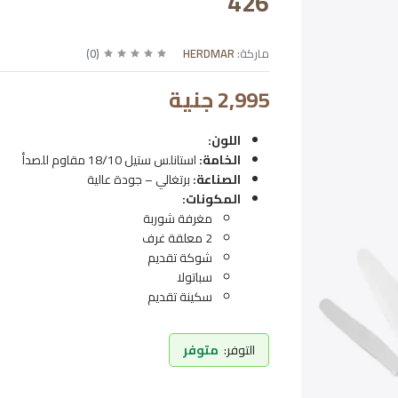
426
ماركة:
HERDMAR
(
0
)
2,995 جنية
اللون:
الخامة:
استانلس ستيل 18/10 مقاوم للصدأ
الصناعة:
برتغالي – جودة عالية
المكونات:
مغرفة شوربة
2 معلقة غرف
شوكة تقديم
سباتولا
سكينة تقديم
التوفر:
متوفر