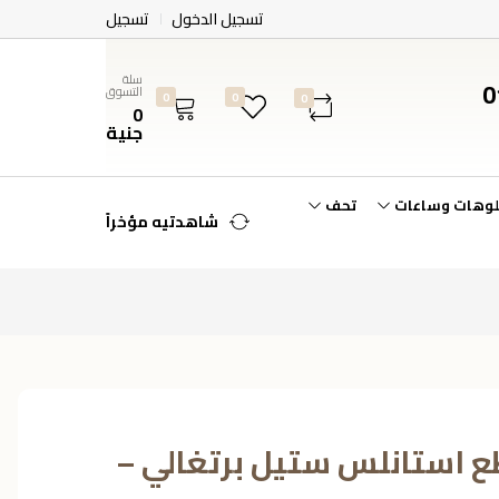
تسجيل الدخول
تسجيل
سلة
0
التسوق
0
0
0
0
جنية
لوهات وساعات
تحف
شاهدتيه مؤخراً
وزيع هيردمار 6 قطع استانلس ستيل برتغالي –