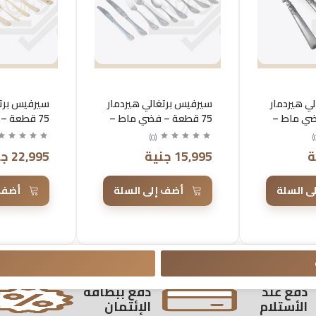
ي هيردمار
سيرفيس برتغالي هيردمار
سيرفيس برتغ
فضي ماط –
75 قطعة – فضي ماط –
75 قطعة –
860
957
)
0
(
)
15,995 جنية
22,995 جنية
ى السلة
أضف إلى السلة
أضف 
دفع عند
دفع ببطاقة
الأستلام
الإئتمان