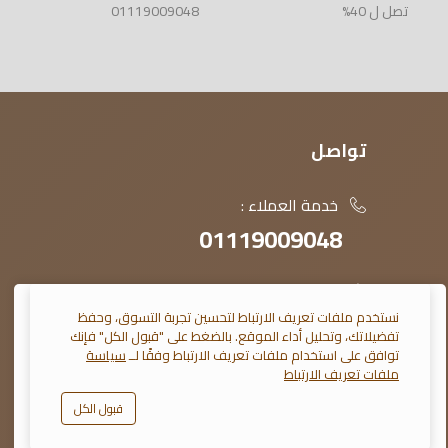
تصل ل 40%
01119009048
تواصل
خدمة العملاء :
01119009048
محافظة الغربية ، المحلة الكبرى ،
شارع الجيش ، عمارات الأوقاف ، معارض
نستخدم ملفات تعريف الارتباط لتحسين تجربة التسوق، وحفظ
تفضيلاتك، وتحليل أداء الموقع. بالضغط على "قبول الكل" فإنك
النمرسي
توافق على استخدام ملفات تعريف الارتباط وفقًا لــ
سياسة
ملفات تعريف الارتباط
contact@elnomrosy.com
قبول الكل