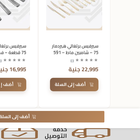
سيرفيس برتغالي هيردمار
سيرفيس برتغال
75 – شامبين ماط – 591
75 قطعة – 
996
0
(
)
0
(
22,995 جنية
16,995 جنية
أضف إلى السلة
أضف إل
أضف إلى السلة
خدمة
التوصيل