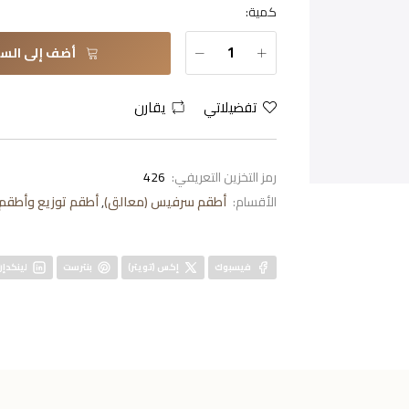
كمية:
أضف إلى السل
تفضيلاتي
يقارن
رمز التخزين التعريفي:
426
الأقسام:
أطقم سرفيس (معالق)
,
أطقم توزيع وأطقم
فيسبوك
إكس (تويتر)
بنترست
لينكدإن