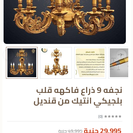
نجفه 9 ذراع فاكهه قلب
بلجيكي انتيك من قنديل
)
0
(
29,995 جنية
49,995 جنية