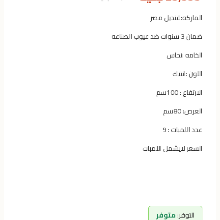
الماركه:قنديل مصر
ضمان 3 سنوات ضد عيوب الصناعه
الخامه :نحاس
اللون :انتيك
الارتفاع : 100سم
العرص: 80سم
عدد اللمبات : 9
السعر لايشمل اللمبات
التوفر:
متوفر