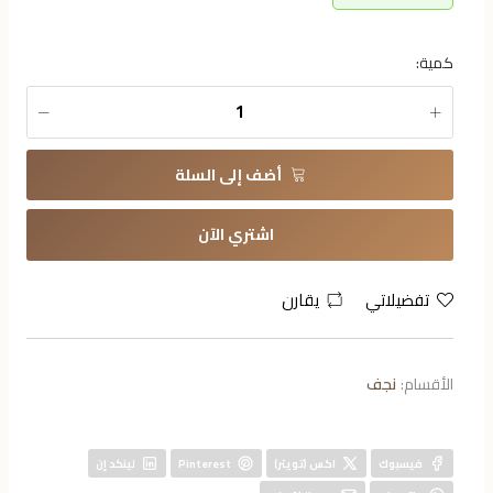
كمية:
أضف إلى السلة
اشتري الآن
تفضيلاتي
يقارن
الأقسام:
نجف
فيسبوك
اكس (تويتر)
Pinterest
لينكد إن